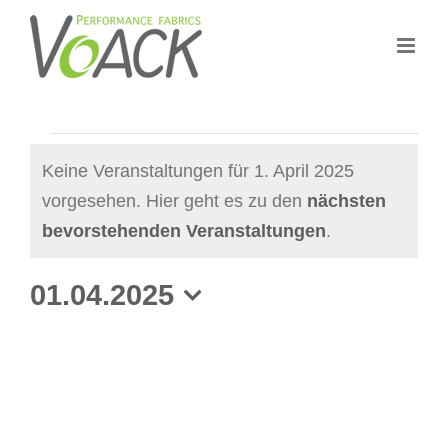
Zum
Inhalt
springen
Veranstaltungen
Keine Veranstaltungen für 1. April 2025
for
vorgesehen. Hier geht es zu den
nächsten
H
1.
bevorstehenden Veranstaltungen
.
i
April
n
01.04.2025
2025
w
D
e
a
i
t
s
u
m