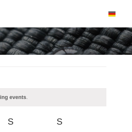
ficates
Team
Location
News
ing events
.
S
SATURDAY
S
SUNDAY